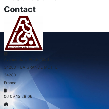
Contact
Adresse
Avenue de la Petite Motte
34280 - LA GRANDE MOTTE
34280
France
Mobile
06 09 15 29 06
Site Web