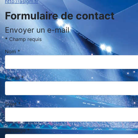
http://aslgm.fr
Formulaire de contact
Envoyer un e-mail
*
Champ requis
Nom
*
E-mail
*
Sujet
*
Message
*